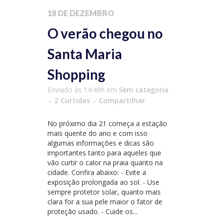
18 DE DEZEMBRO
O verão chegou no
Santa Maria
Shopping
Enviado às 14:40h
em
Sem categoria
2
Curtidas
Compartilhar
No próximo dia 21 começa a estação
mais quente do ano e com isso
algumas informações e dicas são
importantes tanto para aqueles que
vão curtir o calor na praia quanto na
cidade. Confira abaixo: - Evite a
exposição prolongada ao sol. - Use
sempre protetor solar, quanto mais
clara for a sua pele maior o fator de
proteção usado. - Cuide os...