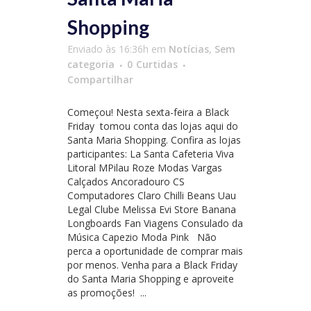
Shopping
Enviado às 16:36h
em
Notícias
,
Sem
categoria
0
Curtidas
Compartilhar
Começou! Nesta sexta-feira a Black
Friday tomou conta das lojas aqui do
Santa Maria Shopping. Confira as lojas
participantes: La Santa Cafeteria Viva
Litoral MPilau Roze Modas Vargas
Calçados Ancoradouro CS
Computadores Claro Chilli Beans Uau
Legal Clube Melissa Evi Store Banana
Longboards Fan Viagens Consulado da
Música Capezio Moda Pink Não
perca a oportunidade de comprar mais
por menos. Venha para a Black Friday
do Santa Maria Shopping e aproveite
as promoções! ...