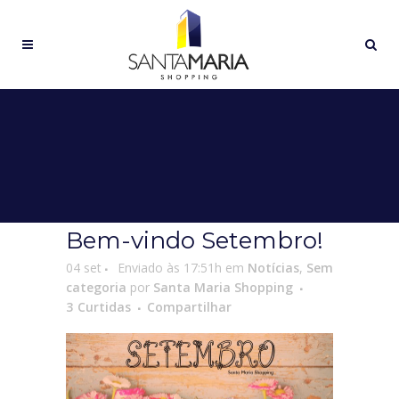
Bem-vindo Setembro!
04 set
Enviado às 17:51h
em
Notícias
,
Sem
categoria
por
Santa Maria Shopping
3
Curtidas
Compartilhar