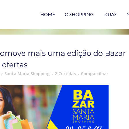
HOME
O SHOPPING
LOJAS
romove mais uma edição do Bazar
 ofertas
or
Santa Maria Shopping
2
Curtidas
Compartilhar