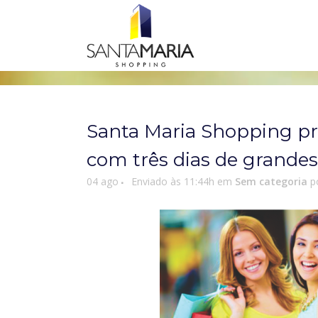
Santa Maria Shopping p
com três dias de grandes
04 ago
Enviado às 11:44h
em
Sem categoria
p