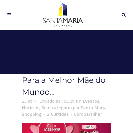
Para a Melhor Mãe do
Mundo…
25 abr
Enviado às 16:32h
em
Eventos
,
Notícias
,
Sem categoria
por
Santa Maria
Shopping
2
Curtidas
Compartilhar