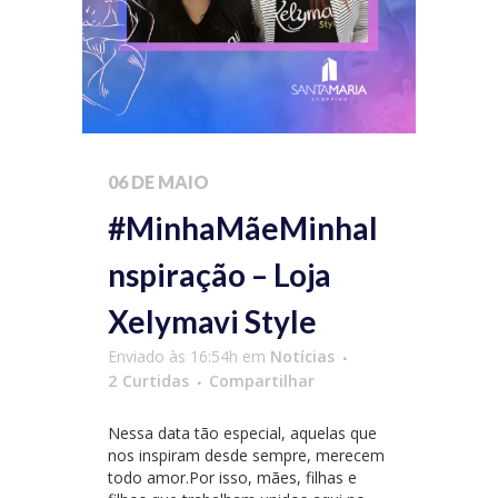
06 DE MAIO
#MinhaMãeMinhaI
nspiração – Loja
Xelymavi Style
Enviado às 16:54h
em
Notícias
2
Curtidas
Compartilhar
Nessa data tão especial, aquelas que
nos inspiram desde sempre, merecem
todo amor.Por isso, mães, filhas e