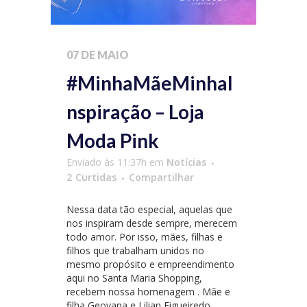
07 DE MAIO
#MinhaMãeMinhaI
nspiração – Loja
Moda Pink
Enviado às 11:37h
em
Notícias
2
Curtidas
Compartilhar
Nessa data tão especial, aquelas que
nos inspiram desde sempre, merecem
todo amor. Por isso, mães, filhas e
filhos que trabalham unidos no
mesmo propósito e empreendimento
aqui no Santa Maria Shopping,
recebem nossa homenagem . Mãe e
filha Geovana e Lilian Figueiredo,