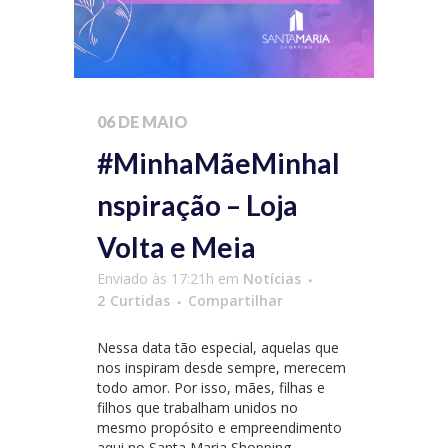
06 DE MAIO
#MinhaMãeMinhaI
nspiração – Loja
Volta e Meia
Enviado às 17:21h
em
Notícias
2
Curtidas
Compartilhar
Nessa data tão especial, aquelas que
nos inspiram desde sempre, merecem
todo amor. Por isso, mães, filhas e
filhos que trabalham unidos no
mesmo propósito e empreendimento
aqui no Santa Maria Shopping,