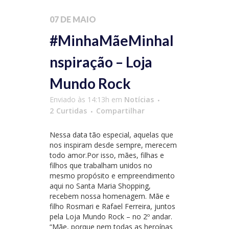
07 DE MAIO
#MinhaMãeMinhaI
nspiração – Loja
Mundo Rock
Enviado às 14:13h
em
Notícias
2
Curtidas
Compartilhar
Nessa data tão especial, aquelas que
nos inspiram desde sempre, merecem
todo amor.Por isso, mães, filhas e
filhos que trabalham unidos no
mesmo propósito e empreendimento
aqui no Santa Maria Shopping,
recebem nossa homenagem. Mãe e
filho Rosmari e Rafael Ferreira, juntos
pela Loja Mundo Rock – no 2º andar.
“Mãe, porque nem todas as heroínas