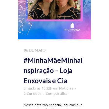
06 DE MAIO
#MinhaMãeMinhaI
nspiração – Loja
Enxovais e Cia
Enviado às 16:22h
em
Notícias
2
Curtidas
Compartilhar
Nessa data tão especial, aquelas que