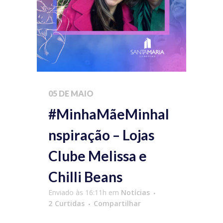
05 DE MAIO
#MinhaMãeMinhaI
nspiração – Lojas
Clube Melissa e
Chilli Beans
Enviado às 16:11h
em
Notícias
2
Curtidas
Compartilhar