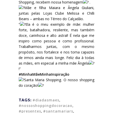
Shopping, recebem nossa homenagem
.
Mãe e filha Maiara e Ângela Giuliani,
juntas pelas Lojas Clube Melissa e Chilli
Beans – ambas no Térreo do Calçadão.
“
Ela é o meu exemplo de mãe: mulher
forte, batalhadora, resiliente, mas também
doce, carinhosa e alto astral! É nela que me
inspiro como pessoa e como profissional.
Trabalharmos juntas, com o mesmo
propósito, nos fortalece e nos torna capazes
de irmos ainda mais longe. Feliz dia à todas
as mães, em especial a minha mãe Ângela
!”
#MinhaMãeMinhaInspiração
Santa Maria Shopping. O nosso shopping
do coração!
TAGS:
#diadasmaes
,
#nossoshoppingdocoracao
,
#presentes
,
#santamariars
,