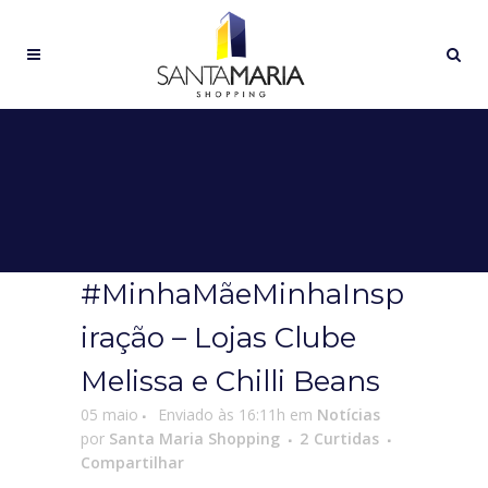
#MinhaMãeMinhaInsp
iração – Lojas Clube
Melissa e Chilli Beans
05 maio
Enviado às 16:11h
em
Notícias
por
Santa Maria Shopping
2
Curtidas
Compartilhar