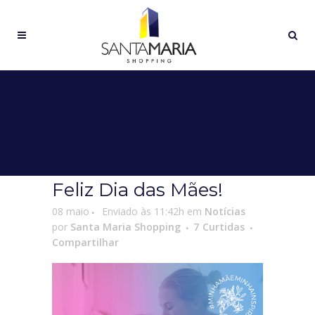
Feliz Dia das Mães!
08 maio
Enviado às 11:42h
em
Notícias
por
Santa Maria Shopping
7
Curtidas
Compartilhar