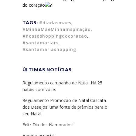
do coração
!
TAGS:
#diadasmaes
,
#MinhaMãeMinhaInspiração
,
#nossoshoppingdocoracao
,
#santamariars
,
#santamariashopping
ÚLTIMAS NOTÍCIAS
Regulamento campanha de Natal: Há 25
natais com você.
Regulamento Promoção de Natal Cascata
dos Desejos: uma fonte de prêmios para o
seu Natal.
Feliz Dia dos Namorados!
Horário especial