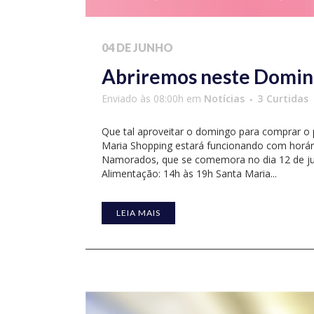
04 DE JUNHO
Abriremos neste Domi
Enviado às 08:00h
em
Notícias
3
Curtidas
Que tal aproveitar o domingo para comprar o
Maria Shopping estará funcionando com horári
Namorados, que se comemora no dia 12 de junh
Alimentação: 14h às 19h Santa Maria...
LEIA MAIS