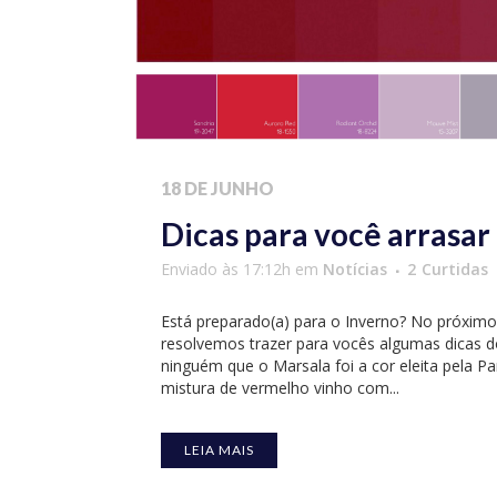
18 DE JUNHO
Dicas para você arrasar
Enviado às 17:12h
em
Notícias
2
Curtidas
Está preparado(a) para o Inverno? No próximo d
resolvemos trazer para vocês algumas dicas 
ninguém que o Marsala foi a cor eleita pela P
mistura de vermelho vinho com...
LEIA MAIS