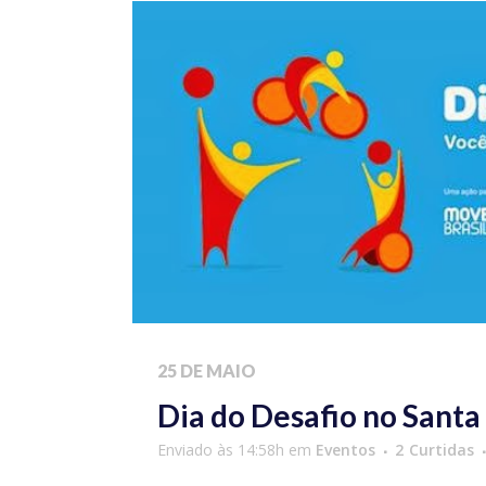
25 DE MAIO
Dia do Desafio no Sant
Enviado às 14:58h
em
Eventos
2
Curtidas