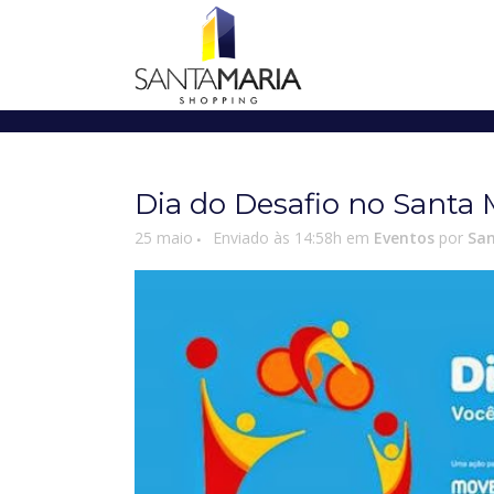
Dia do Desafio no Santa
25 maio
Enviado às 14:58h
em
Eventos
por
San