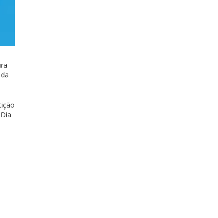
ira
 da
tição
 Dia