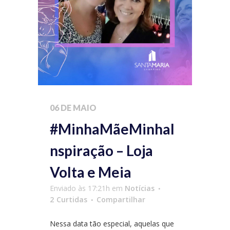
06 DE MAIO
#MinhaMãeMinhaI
nspiração – Loja
Volta e Meia
Enviado às 17:21h
em
Notícias
2
Curtidas
Compartilhar
Nessa data tão especial, aquelas que