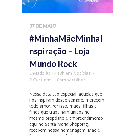
07 DE MAIO
#MinhaMãeMinhaI
nspiração – Loja
Mundo Rock
Enviado às 14:13h
em
Notícias
2
Curtidas
Compartilhar
Nessa data tão especial, aquelas que
nos inspiram desde sempre, merecem
todo amor.Por isso, mães, filhas e
filhos que trabalham unidos no
mesmo propósito e empreendimento
aqui no Santa Maria Shopping,
recebem nossa homenagem. Mãe e