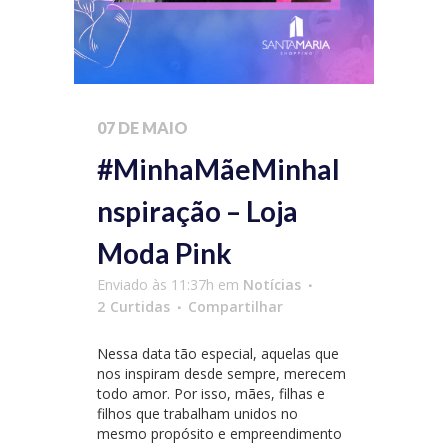
07 DE MAIO
#MinhaMãeMinhaI
nspiração – Loja
Moda Pink
Enviado às 11:37h
em
Notícias
2
Curtidas
Compartilhar
Nessa data tão especial, aquelas que
nos inspiram desde sempre, merecem
todo amor. Por isso, mães, filhas e
filhos que trabalham unidos no
mesmo propósito e empreendimento