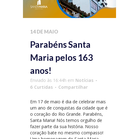
14 DE MAIO
Parabéns Santa
Maria pelos 163
anos!
Enviado às 16:44h
em
Notícias
6
Curtidas
Compartilhar
Em 17 de maio é dia de celebrar mais
um ano de conquistas da cidade que é
o coração do Rio Grande. Parabéns,
Santa Maria! Nós temos orgulho de
fazer parte da sua história. Nosso
coração bate no mesmo compasso!
Uma homenagem do Santa Maria