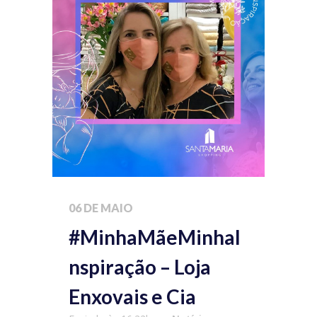
06 DE MAIO
#MinhaMãeMinhaI
nspiração – Loja
Enxovais e Cia