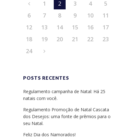
1
2
3
4
5
6
7
8
9
10
11
12
13
14
15
16
17
18
19
20
21
22
23
24
POSTS RECENTES
Regulamento campanha de Natal: Há 25
natais com você.
Regulamento Promoção de Natal Cascata
dos Desejos: uma fonte de prêmios para o
seu Natal.
Feliz Dia dos Namorados!