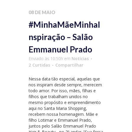
08 DE MAIO
#MinhaMãeMinhaI
nspiração – Salão
Emmanuel Prado
Enviado às 10:50h
em
Notícias
2
Curtidas
Compartilhar
Nessa data tão especial, aquelas que
nos inspiram desde sempre, merecem
todo amor. Por isso, mães, filhas e
filhos que trabalham unidos no
mesmo propósito e empreendimento
aqui no Santa Maria Shopping,
recebem nossa homenagem. Mãe e
filho Lotimar e Emmanuel Prado,
juntos pelo Salão Emmanuel Prado
Hair & Beauty - no 2º andar. “Sua força