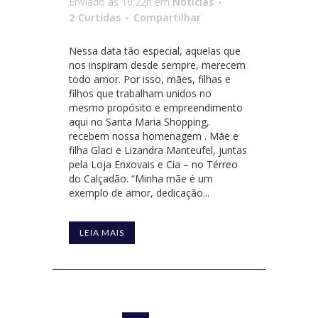
Enviado às 16:22h
em
Notícias
2
Curtidas
Compartilhar
Nessa data tão especial, aquelas que
nos inspiram desde sempre, merecem
todo amor. Por isso, mães, filhas e
filhos que trabalham unidos no
mesmo propósito e empreendimento
aqui no Santa Maria Shopping,
recebem nossa homenagem . Mãe e
filha Glaci e Lizandra Manteufel, juntas
pela Loja Enxovais e Cia – no Térreo
do Calçadão. “Minha mãe é um
exemplo de amor, dedicação...
LEIA MAIS