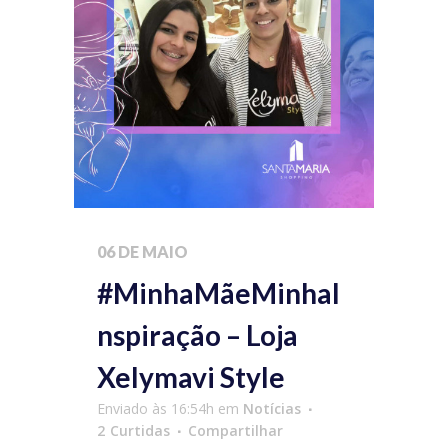
06 DE MAIO
#MinhaMãeMinhaI
nspiração – Loja
Xelymavi Style
Enviado às 16:54h
em
Notícias
2
Curtidas
Compartilhar