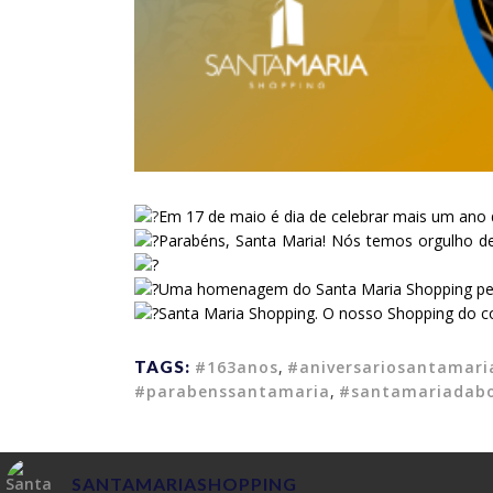
Em 17 de maio é dia de celebrar mais um ano 
Parabéns, Santa Maria! Nós temos orgulho d
Uma homenagem do Santa Maria Shopping pel
Santa Maria Shopping. O nosso Shopping do c
TAGS:
#163anos
,
#aniversariosantamari
#parabenssantamaria
,
#santamariadab
SANTAMARIASHOPPING