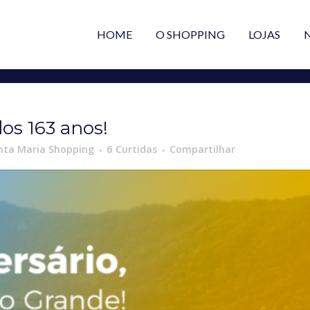
HOME
O SHOPPING
LOJAS
os 163 anos!
nta Maria Shopping
6
Curtidas
Compartilhar