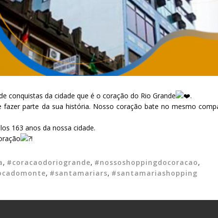
de conquistas da cidade que é o coração do Rio Grande
.
e fazer parte da sua história. Nosso coração bate no mesmo comp
os 163 anos da nossa cidade.
oração
!
a
,
#coracaodoriogrande
,
#nossoshoppingdocoracao
,
ocadomonte
,
#santamariars
,
#santamariashopping