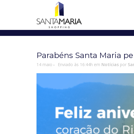
Parabéns Santa Maria pel
14 maio
Enviado às 16:44h
em
Notícias
por
Sa