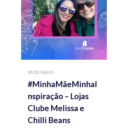
05 DE MAIO
#MinhaMãeMinhaI
nspiração – Lojas
Clube Melissa e
Chilli Beans