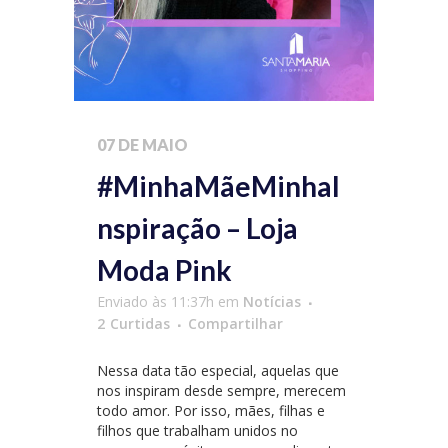
07 DE MAIO
#MinhaMãeMinhaI
nspiração – Loja
Moda Pink
Enviado às 11:37h
em
Notícias
2
Curtidas
Compartilhar
Nessa data tão especial, aquelas que
nos inspiram desde sempre, merecem
todo amor. Por isso, mães, filhas e
filhos que trabalham unidos no