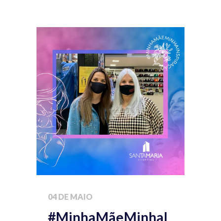
04 DE MAIO
#MinhaMãeMinhaI