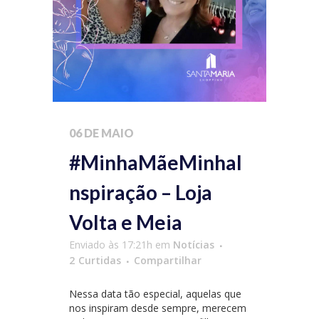
06 DE MAIO
#MinhaMãeMinhaI
nspiração – Loja
Volta e Meia
Enviado às 17:21h
em
Notícias
2
Curtidas
Compartilhar
Nessa data tão especial, aquelas que
nos inspiram desde sempre, merecem