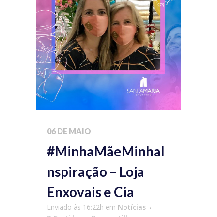
06 DE MAIO
#MinhaMãeMinhaI
nspiração – Loja
Enxovais e Cia
Enviado às 16:22h
em
Notícias