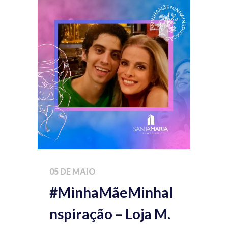
05 DE MAIO
#MinhaMãeMinhaI
nspiração – Loja M.