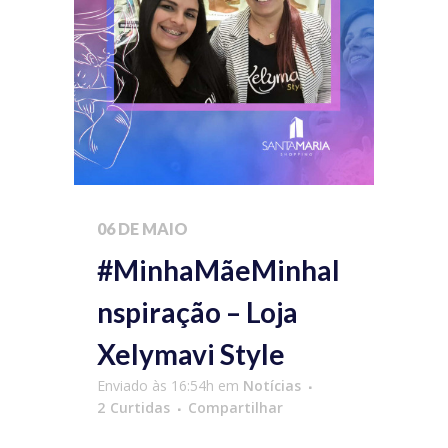
06 DE MAIO
#MinhaMãeMinhaI
nspiração – Loja
Xelymavi Style
Enviado às 16:54h
em
Notícias
2
Curtidas
Compartilhar