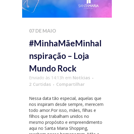
07 DE MAIO
#MinhaMãeMinhaI
nspiração – Loja
Mundo Rock
Enviado às 14:13h
em
Notícias
2
Curtidas
Compartilhar
Nessa data tão especial, aquelas que
nos inspiram desde sempre, merecem
todo amor.Por isso, mães, filhas e
filhos que trabalham unidos no
mesmo propósito e empreendimento
aqui no Santa Maria Shopping,