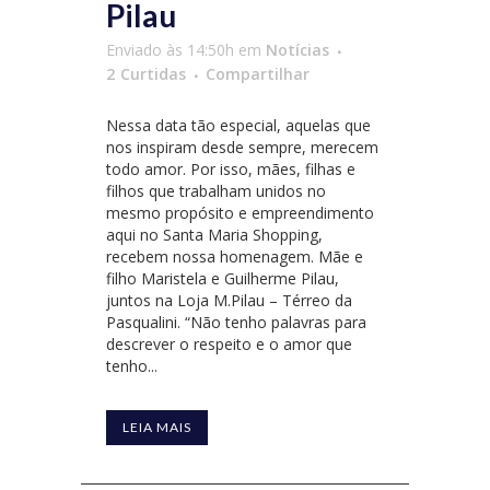
Pilau
Enviado às 14:50h
em
Notícias
2
Curtidas
Compartilhar
Nessa data tão especial, aquelas que
nos inspiram desde sempre, merecem
todo amor. Por isso, mães, filhas e
filhos que trabalham unidos no
mesmo propósito e empreendimento
aqui no Santa Maria Shopping,
recebem nossa homenagem. Mãe e
filho Maristela e Guilherme Pilau,
juntos na Loja M.Pilau – Térreo da
Pasqualini. “Não tenho palavras para
descrever o respeito e o amor que
tenho...
LEIA MAIS