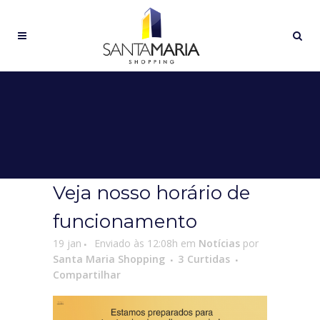
Veja nosso horário de
funcionamento
19 jan
Enviado às 12:08h
em
Notícias
por
Santa Maria Shopping
3
Curtidas
Compartilhar