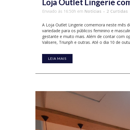
Loja Outlet Lingerie co
Enviado às 16:50h
em
Notícias
2
Curtidas
A Loja Outlet Lingerie comemora neste mês d
variedade para os públicos feminino e mascul
gestante e muito mais. Além de contar com opç
Valisere, Triunph e outras. Até o dia 10 de out
LEIA MAIS