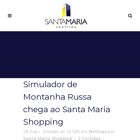
Simulador de
Montanha Russa
chega ao Santa Maria
Shopping
28 mar
Enviado às 16:50h
em
Notícias
por
Santa Maria Shopping
2
Curtidas