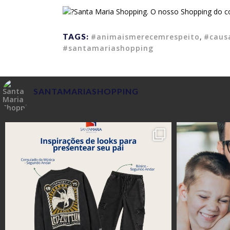
Santa Maria Shopping. O nosso Shopping do c
TAGS:
#animaismerecemrespeito
,
#caus
#santamariashopping
SANTAMARIASHOPPING