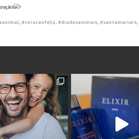
oração!
aanimal
,
#coracaofeliz
,
#diadosanimais
,
#santamariars
,