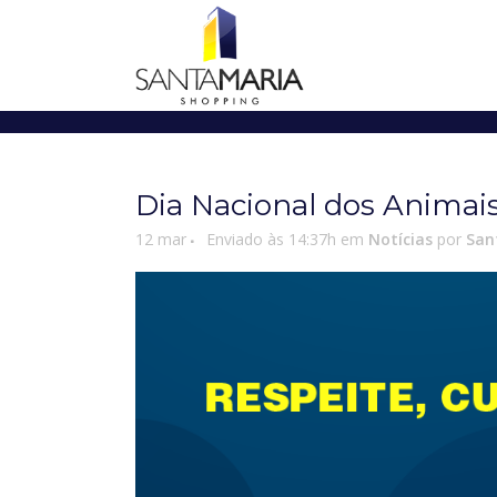
Dia Nacional dos Animais
12 mar
Enviado às 14:37h
em
Notícias
por
San