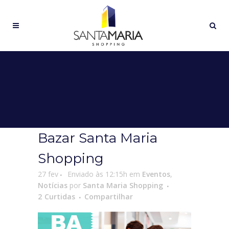
Bazar Santa Maria
Shopping
27 fev
Enviado às 12:15h
em
Eventos
,
Notícias
por
Santa Maria Shopping
2
Curtidas
Compartilhar