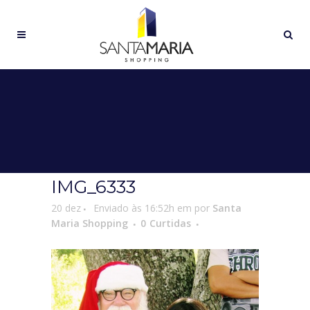
IMG_6333
20 dez
Enviado às 16:52h
em
por
Santa
Maria Shopping
0
Curtidas