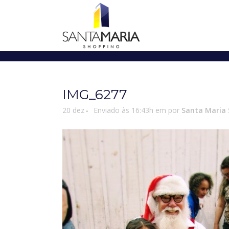
IMG_6277
20 dez
Enviado às 16:43h
em
por
Santa Maria