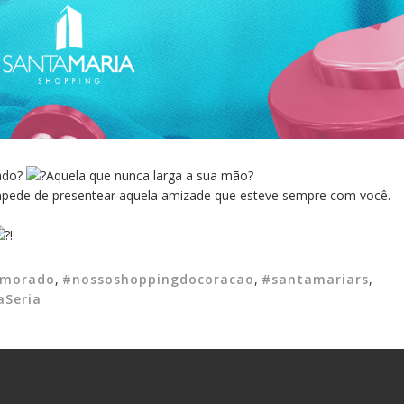
lado?
Aquela que nunca larga a sua mão?
pede de presentear aquela amizade que esteve sempre com você.
!
morado
,
#nossoshoppingdocoracao
,
#santamariars
,
Seria