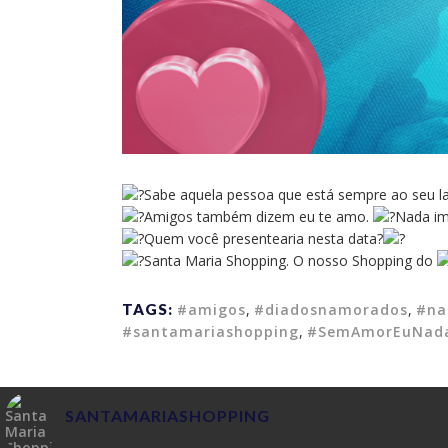
Sabe aquela pessoa que está sempre ao seu 
Amigos também dizem eu te amo.
Nada im
Quem você presentearia nesta data?
Santa Maria Shopping. O nosso Shopping do
TAGS:
#amigos
,
#diadosnamorados
,
#na
#santamariashopping
,
#SemAmorEuNada
SANTAMARIASHOPPING