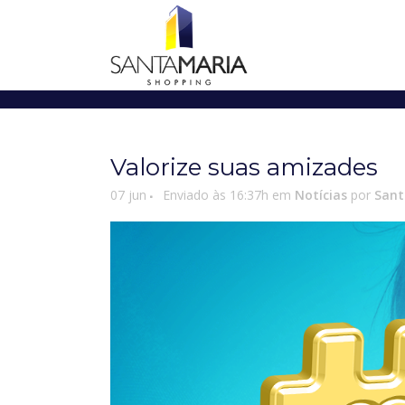
Valorize suas amizades
07 jun
Enviado às 16:37h
em
Notícias
por
Sant